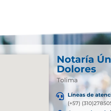
Notaría Ún
Dolores
Tolima
Líneas de atenc

(+57) (310)27850