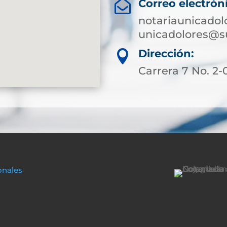
Correo electrón

notariaunicado
unicadolores@s
Dirección:

Carrera 7 No. 2-
onales