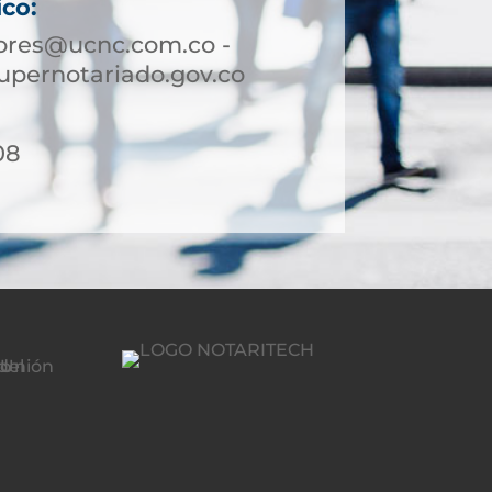
ico:
lores@ucnc.com.co -
upernotariado.gov.co
08