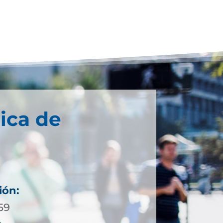
ica de
ión:
59