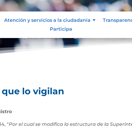
Atención y servicios a la ciudadanía
Transparen
Participa
an
Entes y autoridades que lo vigilan
9
que lo vigilan
istro
4, “
Por el cual se modifica la estructura de la Superi