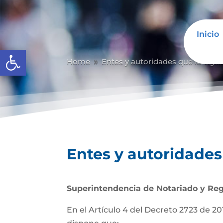
Inicio
Abrir barra de herramientas
Home
Entes y autoridades que lo vigil
9
Entes y autoridades 
Superintendencia de Notariado y Reg
En el Artículo 4 del Decreto 2723 de 201