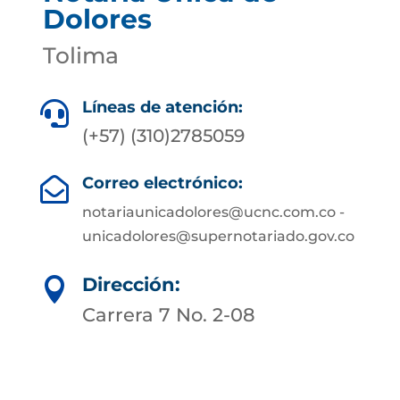
Dolores
Tolima
Líneas de atención:

(+57) (310)2785059
Correo electrónico:

notariaunicadolores@ucnc.com.co -
unicadolores@supernotariado.gov.co
Dirección:

Carrera 7 No. 2-08