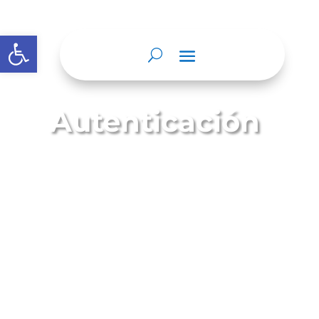
Abrir barra de herramientas
Autenticación
Es cuando el notario da testimonio
escrito de que las firmas que aparecen
en un documento privado fueron
puestas en su presencia, estableciendo
la identidad de los firmantes y dando fe
del día en que el hecho ocurrió.
Requisitos: