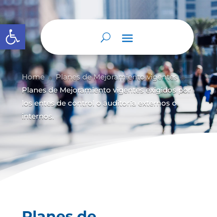
Abrir barra de herramientas
Home
Planes de Mejoramiento vigentes
9
9
Planes de Mejoramiento vigentes exigidos por
los entes de control o auditoría externos o
internos.
Planes de