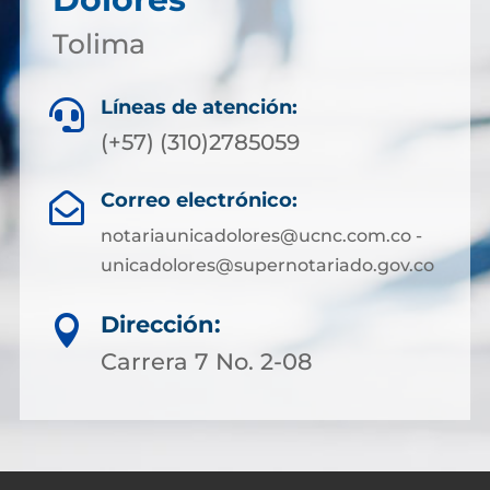
Tolima
Líneas de atención:

(+57) (310)2785059
Correo electrónico:

notariaunicadolores@ucnc.com.co -
unicadolores@supernotariado.gov.co
Dirección:

Carrera 7 No. 2-08