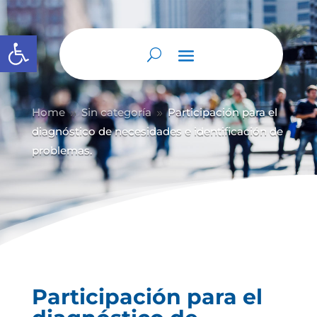
Abrir barra de herramientas
Home
Sin categoría
Participación para el
9
9
diagnóstico de necesidades e identificación de
problemas.
Participación para el