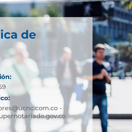
ica de
ión:
59
ico:
lores@ucnc.com.co -
upernotariado.gov.co