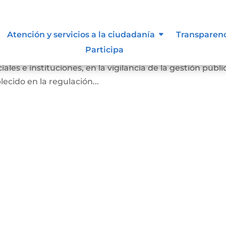
Atención y servicios a la ciudadanía
Transparen
Participa
ber de los ciudadanos a participar, de manera individual 
ales e instituciones, en la vigilancia de la gestión públi
ecido en la regulación...