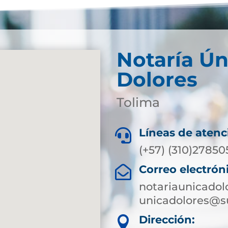
Notaría Ún
Dolores
Tolima
Líneas de atenc

(+57) (310)27850
Correo electrón

notariaunicado
unicadolores@s
Dirección:
