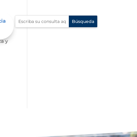
cia
o a
ca y