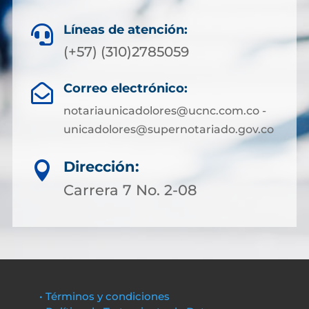
Líneas de atención:

(+57) (310)2785059
Correo electrónico:

notariaunicadolores@ucnc.com.co -
unicadolores@supernotariado.gov.co
Dirección:

Carrera 7 No. 2-08
• Términos y condiciones